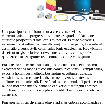
Una praecipuorum rationum cur arcae diversae vitalis
communicationum progressionis munus est quod in dilatatione
cuiusque prospectus et intellectus mundi est. Patefacio diversis
experimentis et influentiis permittit singulos ut empathy, tolerantia et
aestimatio diversis stylis communicationis enucleentur. Hoc vicissim
dat eis ut magis inclusive et reverenter cum aliis correspondeant,
quod efficacius et significativa communicatione consequitur.
Praeterea scrinium diversum singulis praebet facultatem discendi et
exercendi varios modos et consilia communicationis. Exempli causa,
exposita hominibus multiplicibus linguis et culturae subiectis,
verisimilius est emendare facultatem per diversos contextus et
auditores communicandi. Haec facultas accommodandi peritia est in
mundo hodierno inter se connexo et diverso, ubi singuli homines
cum hominibus ex variis inceptis et identitatibus frequenter inter se
cohaerent.
Praeterea scrinium diversum adiuvat ad artes criticas excogitandas et