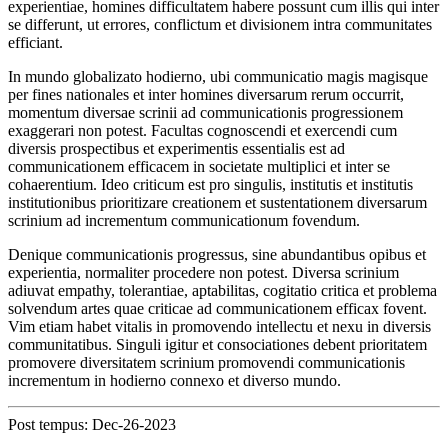
experientiae, homines difficultatem habere possunt cum illis qui inter
se differunt, ut errores, conflictum et divisionem intra communitates
efficiant.
In mundo globalizato hodierno, ubi communicatio magis magisque
per fines nationales et inter homines diversarum rerum occurrit,
momentum diversae scrinii ad communicationis progressionem
exaggerari non potest. Facultas cognoscendi et exercendi cum
diversis prospectibus et experimentis essentialis est ad
communicationem efficacem in societate multiplici et inter se
cohaerentium. Ideo criticum est pro singulis, institutis et institutis
institutionibus prioritizare creationem et sustentationem diversarum
scrinium ad incrementum communicationum fovendum.
Denique communicationis progressus, sine abundantibus opibus et
experientia, normaliter procedere non potest. Diversa scrinium
adiuvat empathy, tolerantiae, aptabilitas, cogitatio critica et problema
solvendum artes quae criticae ad communicationem efficax fovent.
Vim etiam habet vitalis in promovendo intellectu et nexu in diversis
communitatibus. Singuli igitur et consociationes debent prioritatem
promovere diversitatem scrinium promovendi communicationis
incrementum in hodierno connexo et diverso mundo.
Post tempus: Dec-26-2023